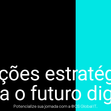
ções estraté
a o futuro dig
Potencialize sua jornada com a ®CS Global IT.