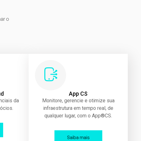
ar o
ud
App CS
nciais da
Monitore, gerencie e otimize sua
ócios.
infraestrutura em tempo real, de
qualquer lugar, com o App®CS.
Saiba mais