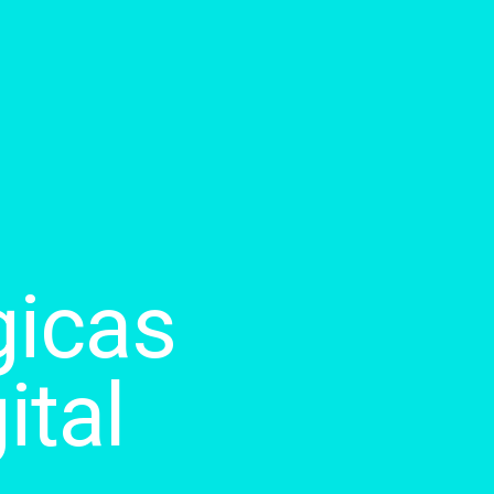
gicas
ital