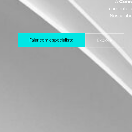
A
Cons
aumentar a
Nossa ab
Falar com especialista
Explore