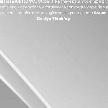
ultoria Ágil
da
®CS Global IT
é a chave para modernizar pr
 eficiência operacional e fortalecer a competitividade de s
ordagem combina metodologias consagradas, como
Scrum
Design Thinking
.